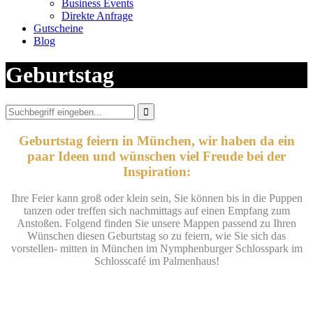
Business Events
Direkte Anfrage
Gutscheine
Blog
Geburtstag

Geburtstag feiern in München, wir haben da ein
paar Ideen und wünschen viel Freude bei der
Inspiration:
Ihre Feier kann groß oder klein sein, Sie können bis in die Puppen
tanzen oder treffen sich nachmittags auf einen Empfang zum
Anstoßen. Folgend finden Sie unsere Mappen passend zu Ihren
Wünschen diesen Geburtstag so zu feiern, wie Sie sich das
vorstellen- mitten in München im Nymphenburger Schlosspark im
Schlosscafé im Palmenhaus!