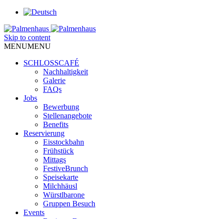
Skip to content
MENU
MENU
SCHLOSSCAFÉ
Nachhaltigkeit
Galerie
FAQs
Jobs
Bewerbung
Stellenangebote
Benefits
Reservierung
Eisstockbahn
Frühstück
Mittags
FestiveBrunch
Speisekarte
Milchhäusl
Würstlbarone
Gruppen Besuch
Events