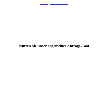
Party im Park
Dinner im Park
Nutzen Sie unser allgemeines Anfrage-Tool