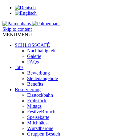
Skip to content
MENU
MENU
SCHLOSSCAFÉ
Nachhaltigkeit
Galerie
FAQs
Jobs
Bewerbung
Stellenangebote
Benefits
Reservierung
Eisstockbahn
Frühstück
Mittags
FestiveBrunch
Speisekarte
Milchhäusl
Würstlbarone
Gruppen Besuch